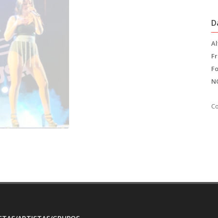
D
Al
Fr
F
N
Co