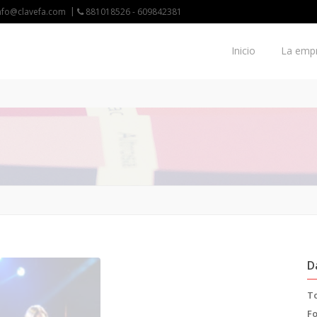
nfo@clavefa.com
881018526 - 609842381
Inicio
La emp
D
To
F