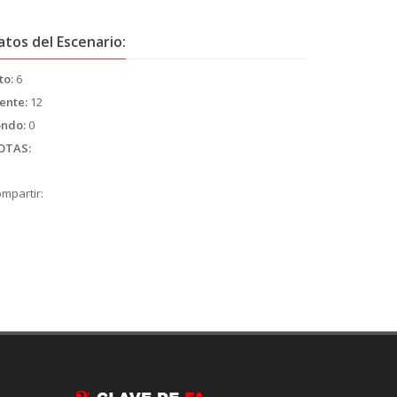
atos del Escenario:
to:
6
ente:
12
ondo:
0
OTAS:
mpartir: