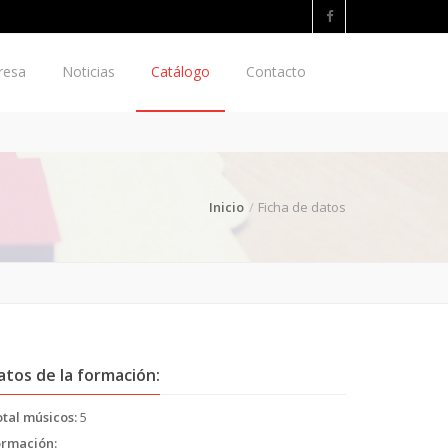
resa
Noticias
Catálogo
Contacto
Inicio
Ficha de datos
atos de la formación:
tal músicos:
5
ormación: