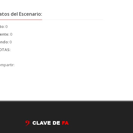
atos del Escenario:
to:
0
ente:
0
ondo:
0
OTAS:
mpartir: