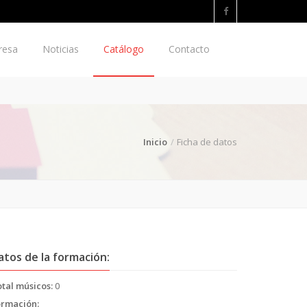
resa
Noticias
Catálogo
Contacto
Inicio
Ficha de datos
atos de la formación:
tal músicos:
0
ormación: