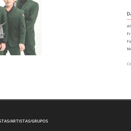
D
Al
Fr
F
N
Co
TAS/ARTISTAS/GRUPOS