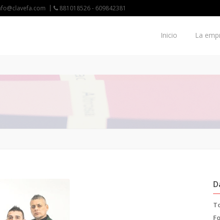
nfo@clavefa.com
881018526 - 609842381
Inicio
La emp
D
To
F